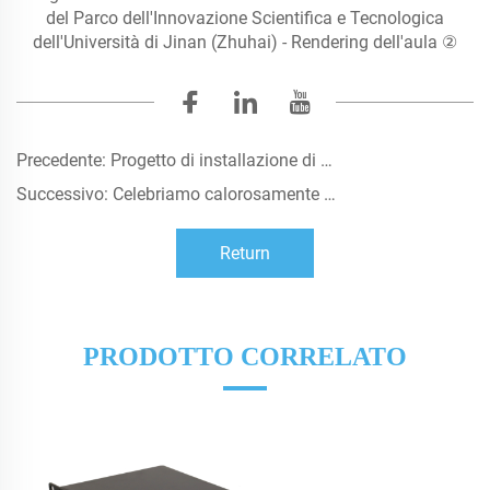
del Parco dell'Innovazione Scientifica e Tecnologica
dell'Università di Jinan (Zhuhai) - Rendering dell'aula ②
Precedente:
Progetto di installazione di attrezzature audio-visive e televisive per lo studio e l'aula del Centro di Integrazione dei Media della Contea di Luanping
Successivo:
Celebriamo calorosamente la vittoria di Saijia nell'appalto per il progetto di ristrutturazione dell'aula magna della Scuola Media Ferroviaria di Guangzhou No. 1 Campus di Baiyun
Return
PRODOTTO CORRELATO