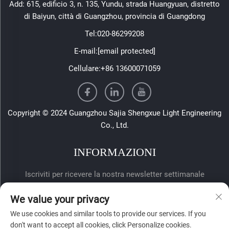
Add: 615, edificio 3, n. 135, Yundu, strada Huangyuan, distretto
di Baiyun, città di Guangzhou, provincia di Guangdong
Tel:
020-86299208
E-mail:
[email protected]
Cellulare:
+86 13600071059
Copyright © 2024 Guangzhou Sajia Shengxue Light Engineering
Co., Ltd.
INFORMAZIONI
Iscriviti per ricevere la nostra newsletter settimanale
We value your privacy
We use cookies and similar tools to provide our services. If you
don't want to accept all cookies, click Personalize cookies.