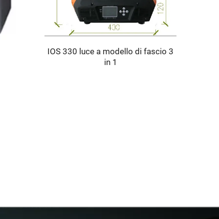
IOS 330 luce a modello di fascio 3
in 1
SELE 