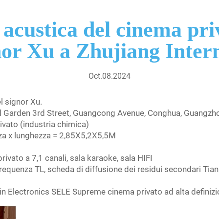
acustica del cinema priv
nor Xu a Zhujiang Inter
Oct.08.2024
el signor Xu.
ional Garden 3rd Street, Guangcong Avenue, Conghua, Guangzh
rivato (industria chimica)
zza x lunghezza = 2,85X5,2X5,5M
vato a 7,1 canali, sala karaoke, sala HIFI
frequenza TL, scheda di diffusione dei residui secondari Tian
n Electronics SELE Supreme cinema privato ad alta definizio