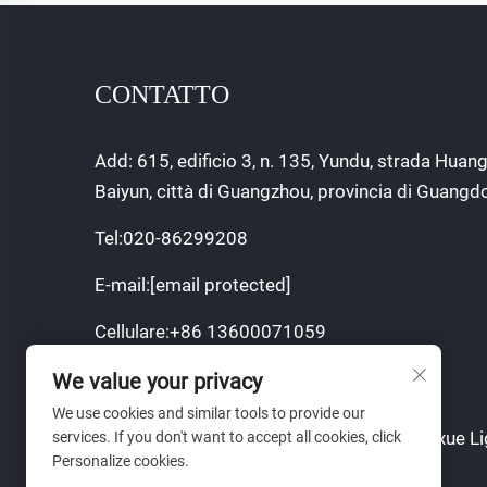
CONTATTO
Add: 615, edificio 3, n. 135, Yundu, strada Huang
Baiyun, città di Guangzhou, provincia di Guangd
Tel:
020-86299208
E-mail:
[email protected]
Cellulare:
+86 13600071059
We value your privacy
We use cookies and similar tools to provide our
Copyright © 2024 Guangzhou Sajia Shengxue Li
services. If you don't want to accept all cookies, click
Personalize cookies.
Co., Ltd.