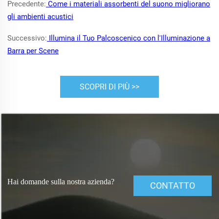
Precedente:
Come i materiali assorbenti del suono migliorano
gli ambienti acustici
Successivo:
Illumina il Tuo Palcoscenico con l'Illuminazione a
Barra per Scene
SCOPRI DI PIÙ >>
Hai domande sulla nostra azienda?
CONTATTO