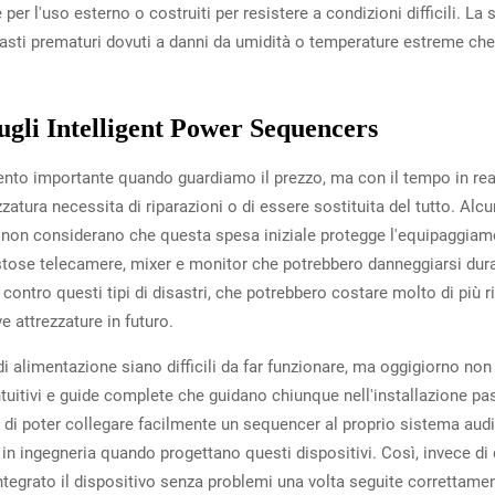
r l'uso esterno o costruiti per resistere a condizioni difficili. La sc
 guasti prematuri dovuti a danni da umidità o temperature estreme 
gli Intelligent Power Sequencers
to importante quando guardiamo il prezzo, ma con il tempo in real
ezzatura necessita di riparazioni o di essere sostituita del tutto. 
a non considerano che questa spesa iniziale protegge l'equipaggiame
stose telecamere, mixer e monitor che potrebbero danneggiarsi duran
tro questi tipi di disastri, che potrebbero costare molto di più ris
e attrezzature in futuro.
alimentazione siano difficili da far funzionare, ma oggigiorno non 
intuitivi e guide complete che guidano chiunque nell'installazione 
di poter collegare facilmente un sequencer al proprio sistema audi
in ingegneria quando progettano questi dispositivi. Così, invece di
integrato il dispositivo senza problemi una volta seguite correttament