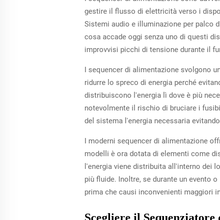
gestire il flusso di elettricità verso i d
Sistemi audio e illuminazione per palco 
cosa accade oggi senza uno di questi disp
improvvisi picchi di tensione durante il 
I sequencer di alimentazione svolgono un 
ridurre lo spreco di energia perché evita
distribuiscono l'energia lì dove è più nec
notevolmente il rischio di bruciare i fusib
del sistema l'energia necessaria evitando 
I moderni sequencer di alimentazione offro
modelli è ora dotata di elementi come di
l'energia viene distribuita all'interno de
più fluide. Inoltre, se durante un evento o
prima che causi inconvenienti maggiori in
Scegliere il Sequenziatore 