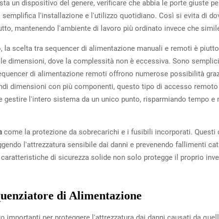
a un dispositivo del genere, verificare che abbia le porte giuste pe
 semplifica l'installazione e l'utilizzo quotidiano. Così si evita di do
tutto, mantenendo l'ambiente di lavoro più ordinato invece che simile
, la scelta tra sequencer di alimentazione manuali e remoti è piutto
ole dimensioni, dove la complessità non è eccessiva. Sono semplici
sequencer di alimentazione remoti offrono numerose possibilità graz
andi dimensioni con più componenti, questo tipo di accesso remoto si
e gestire l'intero sistema da un unico punto, risparmiando tempo e m
za
come la protezione da sobrecarichi e i fusibili incorporati. Ques
ggendo l'attrezzatura sensibile dai danni e prevenendo fallimenti cata
caratteristiche di sicurezza solide non solo protegge il proprio in
quenziatore di Alimentazione
 importanti per proteggere l'attrezzatura dai danni causati da quell