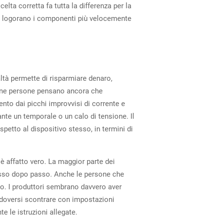
elta corretta fa tutta la differenza per la
che logorano i componenti più velocemente
tà permette di risparmiare denaro,
Alcune persone pensano ancora che
nto dai picchi improvvisi di corrente e
te un temporale o un calo di tensione. Il
petto al dispositivo stesso, in termini di
è affatto vero. La maggior parte dei
passo dopo passo. Anche le persone che
o. I produttori sembrano davvero aver
 doversi scontrare con impostazioni
e le istruzioni allegate.