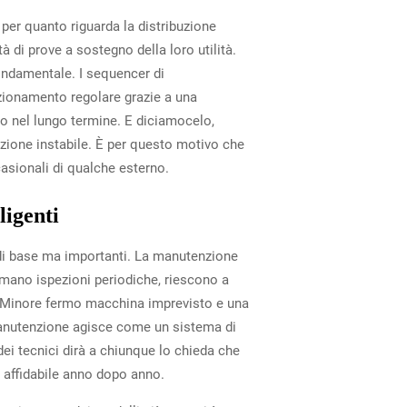
 per quanto riguarda la distribuzione
à di prove a sostegno della loro utilità.
ondamentale. I sequencer di
zionamento regolare grazie a una
io nel lungo termine. E diciamocelo,
zione instabile. È per questo motivo che
casionali di qualche esterno.
ligenti
a di base ma importanti. La manutenzione
mano ispezioni periodiche, riescono a
ti? Minore fermo macchina imprevisto e una
manutenzione agisce come un sistema di
dei tecnici dirà a chiunque lo chieda che
 affidabile anno dopo anno.