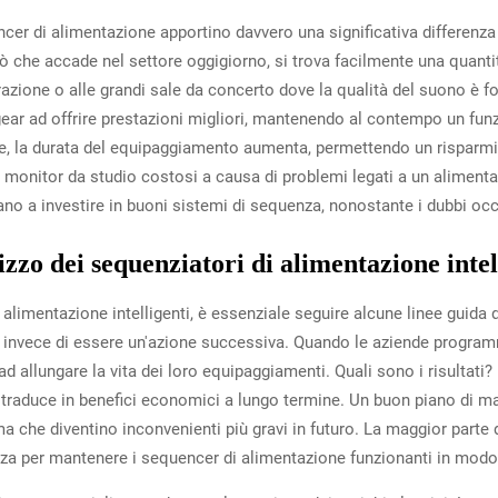
ncer di alimentazione apportino davvero una significativa differenza
iò che accade nel settore oggigiorno, si trova facilmente una quantit
azione o alle grandi sale da concerto dove la qualità del suono è f
ear ad offrire prestazioni migliori, mantenendo al contempo un fun
ltre, la durata del equipaggiamento aumenta, permettendo un risparm
onitor da studio costosi a causa di problemi legati a un alimenta
uano a investire in buoni sistemi di sequenza, nonostante i dubbi oc
lizzo dei sequenziatori di alimentazione intel
alimentazione intelligenti, è essenziale seguire alcune linee guid
 invece di essere un'azione successiva. Quando le aziende program
 ad allungare la vita dei loro equipaggiamenti. Quali sono i risulta
 traduce in benefici economici a lungo termine. Un buon piano di 
a che diventino inconvenienti più gravi in futuro. La maggior parte 
enza per mantenere i sequencer di alimentazione funzionanti in modo