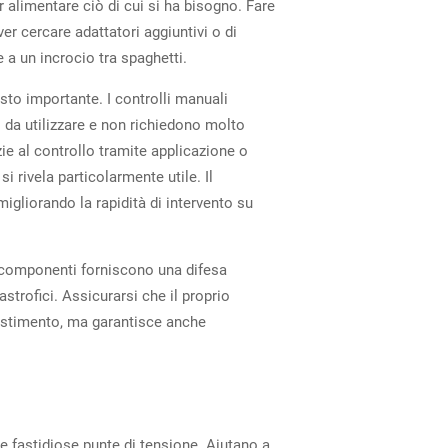
r alimentare ciò di cui si ha bisogno. Fare
ver cercare adattatori aggiuntivi o di
 a un incrocio tra spaghetti.
sto importante. I controlli manuali
 da utilizzare e non richiedono molto
ie al controllo tramite applicazione o
 rivela particolarmente utile. Il
igliorando la rapidità di intervento su
ti componenti forniscono una difesa
strofici. Assicurarsi che il proprio
vestimento, ma garantisce anche
e fastidiose punte di tensione. Aiutano a