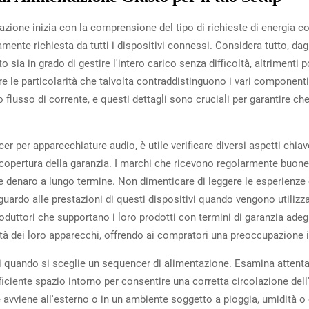
azione inizia con la comprensione del tipo di richieste di energia c
ente richiesta da tutti i dispositivi connessi. Considera tutto, dagli
o sia in grado di gestire l'intero carico senza difficoltà, altrimenti
re le particolarità che talvolta contraddistinguono i vari componenti
e o flusso di corrente, e questi dettagli sono cruciali per garantire 
 per apparecchiature audio, è utile verificare diversi aspetti chiave
la copertura della garanzia. I marchi che ricevono regolarmente buone 
re denaro a lungo termine. Non dimenticare di leggere le esperienze c
iguardo alle prestazioni di questi dispositivi quando vengono utilizzat
produttori che supportano i loro prodotti con termini di garanzia ad
lità dei loro apparecchi, offrendo ai compratori una preoccupazione i
i quando si sceglie un sequencer di alimentazione. Esamina attentam
ufficiente spazio intorno per consentire una corretta circolazione dell
ne avviene all'esterno o in un ambiente soggetto a pioggia, umidità 