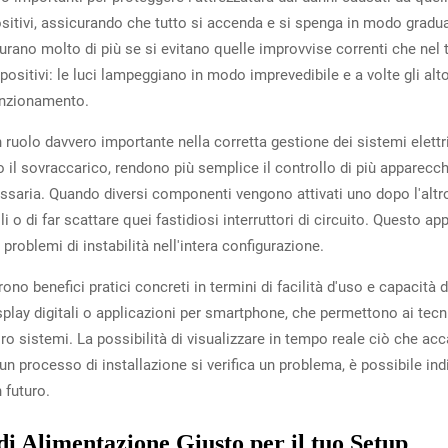
ispositivi, assicurando che tutto si accenda e si spenga in modo gra
durano molto di più se si evitano quelle improvvise correnti che n
ositivi: le luci lampeggiano in modo imprevedibile e a volte gli alt
funzionamento.
ruolo davvero importante nella corretta gestione dei sistemi elettri
no il sovraccarico, rendono più semplice il controllo di più appar
essaria. Quando diversi componenti vengono attivati uno dopo l'altro
ili o di far scattare quei fastidiosi interruttori di circuito. Questo 
problemi di instabilità nell'intera configurazione.
no benefici pratici concreti in termini di facilità d'uso e capacità
splay digitali o applicazioni per smartphone, che permettono ai te
i loro sistemi. La possibilità di visualizzare in tempo reale ciò che 
 un processo di installazione si verifica un problema, è possibile in
 futuro.
di Alimentazione Giusto per il tuo Setup