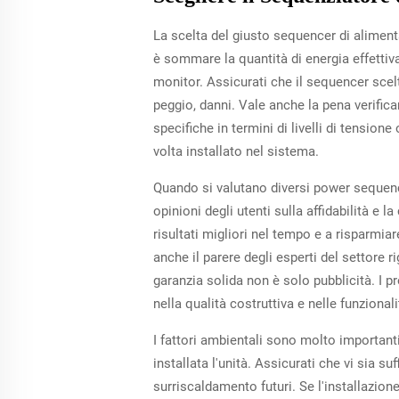
La scelta del giusto sequencer di aliment
è sommare la quantità di energia effettivam
monitor. Assicurati che il sequencer scelt
peggio, danni. Vale anche la pena verifica
specifiche in termini di livelli di tension
volta installato nel sistema.
Quando si valutano diversi power sequencer
opinioni degli utenti sulla affidabilità e 
risultati migliori nel tempo e a risparmia
anche il parere degli esperti del settore r
garanzia solida non è solo pubblicità. I 
nella qualità costruttiva e nelle funziona
I fattori ambientali sono molto important
installata l'unità. Assicurati che vi sia s
surriscaldamento futuri. Se l'installazio