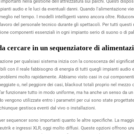
portanti nella gestione dell'attrezzatura sui palchi. Questi disposi
ianti audio e le luci da eventuali danni. Quando l'alimentazione vien
 meglio nel tempo. I modelli intelligenti vanno ancora oltre. Riducon
lavoro del personale tecnico durante gli spettacoli. Per tutti questi 
ione componenti essenziali in ogni impianto serio di suono o di pa
 da cercare in un sequenziatore di alimentaz
zione per qualsiasi sistema inizia con la conoscenza del significato
li con il reale fabbisogno di energia di tutti quegli impianti audio 
 problemi molto rapidamente. Abbiamo visto casi in cui componenti
ggiate o, nel peggiore dei casi, blackout totali proprio nel mezzo d
far funzionare tutto in modo uniforme, ma ha anche un senso da un 
vengono utilizzate entro i parametri per cui sono state progettate, 
iunque gestisca eventi dal vivo o installazioni.
ower sequencer sono importanti quanto le altre specifiche. La maggio
utrik e ingressi XLR, oggi molto diffusi. Queste opzioni offrono un