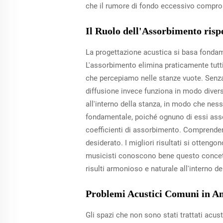
che il rumore di fondo eccessivo comprom
Il Ruolo dell'Assorbimento rispe
La progettazione acustica si basa fondam
L'assorbimento elimina praticamente tutti 
che percepiamo nelle stanze vuote. Senz
diffusione invece funziona in modo diver
all'interno della stanza, in modo che ness
fondamentale, poiché ognuno di essi asso
coefficienti di assorbimento. Comprender
desiderato. I migliori risultati si otteng
musicisti conoscono bene questo concett
risulti armonioso e naturale all'interno d
Problemi Acustici Comuni in Am
Gli spazi che non sono stati trattati ac