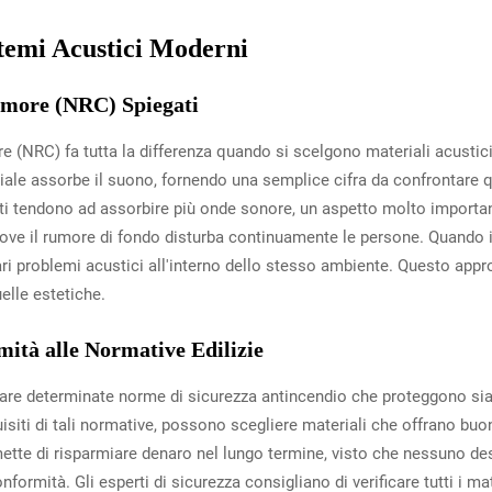
stemi Acustici Moderni
Rumore (NRC) Spiegati
ore (NRC) fa tutta la differenza quando si scelgono materiali acusti
e assorbe il suono, fornendo una semplice cifra da confrontare qu
lti tendono ad assorbire più onde sonore, un aspetto molto importa
dove il rumore di fondo disturba continuamente le persone. Quando 
ari problemi acustici all'interno dello stesso ambiente. Questo appro
elle estetiche.
ità alle Normative Edilizie
ttare determinate norme di sicurezza antincendio che proteggono sia 
siti di tali normative, possono scegliere materiali che offrano buo
mette di risparmiare denaro nel lungo termine, visto che nessuno de
onformità. Gli esperti di sicurezza consigliano di verificare tutti i m