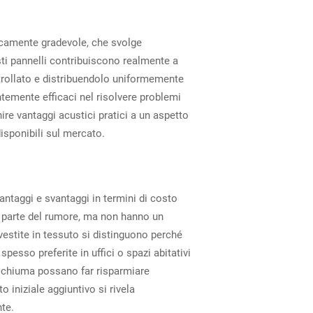
ticamente gradevole, che svolge
ti pannelli contribuiscono realmente a
ntrollato e distribuendolo uniformemente
temente efficaci nel risolvere problemi
nire vantaggi acustici pratici a un aspetto
isponibili sul mercato.
vantaggi e svantaggi in termini di costo
o parte del rumore, ma non hanno un
ivestite in tessuto si distinguono perché
esso preferite in uffici o spazi abitativi
 schiuma possano far risparmiare
 iniziale aggiuntivo si rivela
nte.