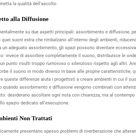
etta la qualità dell'ascolto.
tto alla Diffusione
entalmente su due aspetti principali: assorbimento e diffusione, pe
quei suoni extra che rimbalzano all'interno degli ambienti, riducend
a un adeguato assorbimento, gli spazi possono diventare eccessiv
so: invece di assorbire completamente il suono, distribuisce le ond
un punto risulti troppo rumoroso o silenzioso rispetto agli altri. An
rbe il suono in modo diverso in base alle proprie caratteristiche, 
e queste differenze aiuta i progettisti a creare ambienti in cui il
ono quando assorbimento e diffusione vengono combinati con attenzion
o: desiderano ascoltare ogni nota con chiarezza, ma al contempo
ello spazio dedicato all'esecuzione.
bienti Non Trattati
usticamente presentano spesso problemi di riverberazione che altera