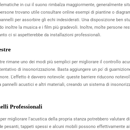
blematiche in cui il suono rimbalza maggiormente, generalmente situat
te persone trovano utile consultare online esempi di piantine o diag
annelli per assorbire gli echi indesiderati. Una disposizione ben s
do inoltre la musica e i film più gradevoli. Inoltre, molte persone re
o ci si aspetterebbe da installazioni professionali.
estre
estre rimane uno dei modi più semplici per migliorare il controllo ac
ativo di insonorizzazione. Basta aggiungere un po' di guarnizione p
rumore. L'effetto è davvero notevole: queste barriere riducono notev
annelli acustici e altri materiali, creando un sistema di insonoriz
lli Professionali
 migliorare l'acustica della propria stanza potrebbero valutare di 
e pesanti, tappeti spessi e alcuni mobili possono effettivamente ai