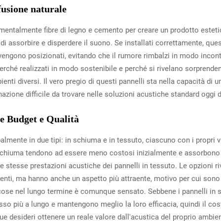
ffusione naturale
damentalmente fibre di legno e cemento per creare un prodotto este
 assorbire e disperdere il suono. Se installati correttamente, ques
 vengono posizionati, evitando che il rumore rimbalzi in modo inco
erché realizzati in modo sostenibile e perché si rivelano sorprenden
enti diversi. Il vero pregio di questi pannelli sta nella capacità di u
ione difficile da trovare nelle soluzioni acustiche standard oggi d
e Budget e Qualità
ipalmente in due tipi: in schiuma e in tessuto, ciascuno con i propri 
i in schiuma tendono ad essere meno costosi inizialmente e assorbon
e stesse prestazioni acustiche dei pannelli in tessuto. Le opzioni r
nti, ma hanno anche un aspetto più attraente, motivo per cui sono sp
e cose nel lungo termine è comunque sensato. Sebbene i pannelli in
sso più a lungo e mantengono meglio la loro efficacia, quindi il costo
e desideri ottenere un reale valore dall'acustica del proprio ambie