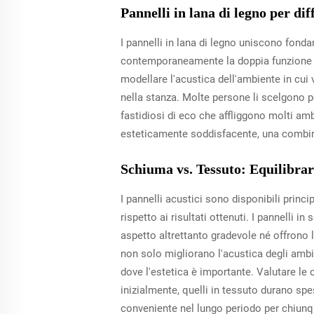
Pannelli in lana di legno per di
I pannelli in lana di legno uniscono fon
contemporaneamente la doppia funzione di
modellare l'acustica dell'ambiente in cui
nella stanza. Molte persone li scelgono p
fastidiosi di eco che affliggono molti ambi
esteticamente soddisfacente, una combinaz
Schiuma vs. Tessuto: Equilibrar
I pannelli acustici sono disponibili princ
rispetto ai risultati ottenuti. I pannell
aspetto altrettanto gradevole né offrono l
non solo migliorano l'acustica degli ambie
dove l'estetica è importante. Valutare l
inizialmente, quelli in tessuto durano spe
conveniente nel lungo periodo per chiunqu