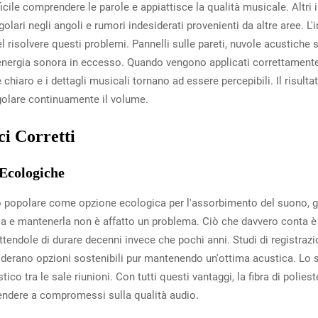
cile comprendere le parole e appiattisce la qualità musicale. Altri 
egolari negli angoli e rumori indesiderati provenienti da altre aree. L'
l risolvere questi problemi. Pannelli sulle pareti, nuvole acustiche s
 l'energia sonora in eccesso. Quando vengono applicati correttamente
è chiaro e i dettagli musicali tornano ad essere percepibili. Il risu
egolare continuamente il volume.
ci Corretti
 Ecologiche
to popolare come opzione ecologica per l'assorbimento del suono, gra
la e mantenerla non è affatto un problema. Ciò che davvero conta è l
tendole di durare decenni invece che pochi anni. Studi di registrazio
siderano opzioni sostenibili pur mantenendo un'ottima acustica. Lo st
co tra le sale riunioni. Con tutti questi vantaggi, la fibra di polies
cendere a compromessi sulla qualità audio.