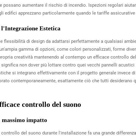
e possano aumentare il rischio di incendio. Ispezioni regolari aiuta
egli edifici apprezzano particolarmente quando le tariffe assicurati
 l'Integrazione Estetica
le flessibilità di design da adattarsi perfettamente a qualsiasi am
 un'ampia gamma di opzioni, come colori personalizzati, forme diver
ropria creatività mantenendo al contempo un efficace controllo del s
 significa non dover più lottare contro quei vecchi pannelli acustici
stiche si integrano effettivamente con il progetto generale invece di 
orato contemporaneamente, esattamente ciò che tutti desiderano qua
fficace controllo del suono
il massimo impatto
controllo del suono durante l'installazione fa una grande differenza 