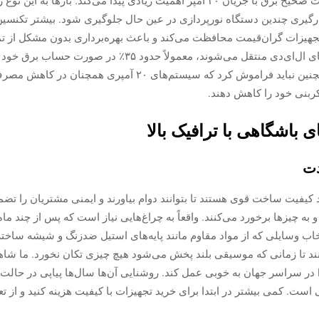
می‌شود. در هنگام نصب این سیستم‌ها، مدیریت صحیح برق با جریان ۲۰ آمپر اهمیت زیادی پیدا
کارگیری چندین دستگاه نورپردازی در عین حال جلوگیری شود. بیشتر تکنسین
هیزات گران‌قیمت محافظت می‌کند و باعث بهره‌برداری بدون مشکل از تم
که بارهایی که از لامپ‌های معمولی به لامپ‌های ال‌ای‌دی منتقل
ماه‌ها و سال‌ها به سرعت جمع می‌شود. و همچنین نباید فراموش کر
 کربنی خود را کاهش دهند.
باشگاهی با ترافیک بالا
دت
کیفیت ساخت قوی هستند تا بتوانند دوام بیاورند و ایمنی مشتریان را تضمین 
و به چیزها برخورد می‌کنند. واقعاً به چراغ‌هایی نیاز است که پس از چند م
اب وسایلی که از مواد مقاوم مانند پایه‌های استیل ضدزنگ و شیشه ساخته ش
د تا زمانی که موسیقی بلند پخش می‌شود هیچ چیزی تکان نخورد. ما شاهد ا
معروفی مانند فروشگاه‌های Hard Rock Cafe در سراسر جهان به خوبی عمل کند. روشنایی آن‌ها سال‌ها
 است. کمی بیشتر در ابتدا برای خرید تجهیزات با کیفیت هزینه کنید و از 