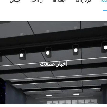
عه
دربارهٔ ما
جعبه ها
راه حل
چینش
اخبار صنعت