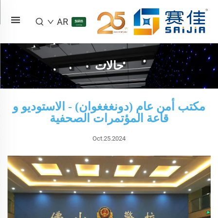
AR
حالات
مكتب أمن عام (دونغغغوان) - الاستوديو و
قاعة المؤتمرات الصحفية
Oct.25.2024