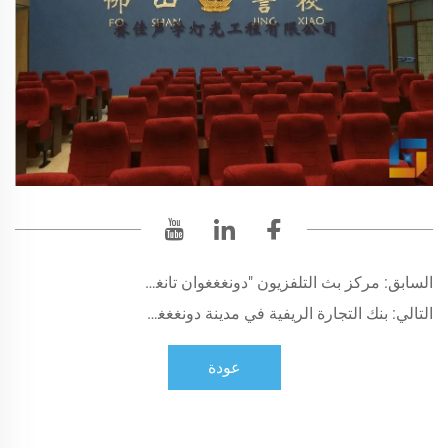
السابق:
مركز بث التلفزيون "دونغغغوان تانغشيا"
التالي:
بنك التجارة الريفية في مدينة دونغغغوان فرع تشانغ بينغ قاعة متعددة الوظائف، غرفة تدريبية نظام صوتي وضوئي شامل
عودة