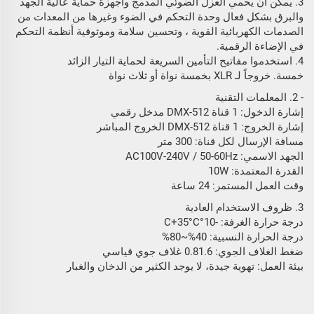
3. يمكن أن يحمي العزل الضوئي المدمج وأجهزة حماية عالية الجهد
والبرق بشكل فعال وحدة التحكم في الضوء وغيرها من المعدات من
الصدمات الكهربائية القوية ، وتحسين سلامة وموثوقية أنظمة التحكم
في الإضاءة الرقمية.
4. استخدموا مفاتيح التأمين السريعة لحماية التيار الزائد
خمسة. خروجاً لـ XLR بخمسة نواة أو ثلاث نواة
- 2. المعلمات التقنية
إشارة الدخول: 1 قناة DMX-512 مدخل رقمي
إشارة الخروج: 1 قناة DMX-512 الخروج المباشر
مسافة الإرسال لكل قناة: 300 متر
الجهد الاسمي: AC100V-240V / 50-60Hz
القدرة المعتمدة: 10W
وقت العمل المستمر: 24 ساعة
3. ظروف الاستخدام العادية
درجة حرارة الغرفة: -10°C+35°C
درجة الحرارة النسبية: 40%~80%
ضغط الغلاف الجوي: 0.81.6 غلاف جوي قياسي
بيئة العمل: تهوية جيدة، لا يوجد الكثير من الدخان والغبار