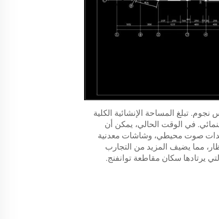
نجوم. تبلغ المساحة الإنشائية الكلية
برمجيات والأجهزة المتقدمة محليًا ودوليًا. ، تم تخصيص 400 كمسرح سينمائي. في الوقت الحالي، يمكن أن
 مستوردة وخوادم، ومعدات صوت محيطي، وشاشات معدنية
اً. هناك وصول مجاني إلى شبكة WiFi العامة في قاعة الانتظار، مما يضيف المزيد من التجارب
لتي يرتادها سكان مقاطعة توانفنج.