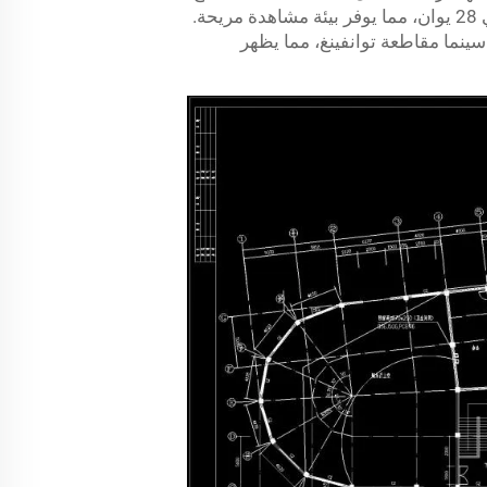
ثلاثة أو خمسة في مجموعات، وكانت الأجواء حيوية للغاية. يبلغ متوسط استهلاك الفرد في هذا السينما حوالي 28 يوان، مما يوفر بيئة مشاهدة مريحة.
 سينما مقاطعة توانفينغ، مما يظهر