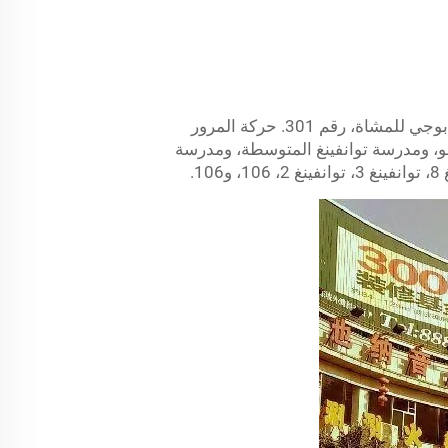
يقع استوديو النجمة الزرقاء في مقاطعة توانفينغ، في منطقة الأعمال المركزية، في الطابق الثالث من شارع بوجي للمشاة، رقم 301. حركة المرور
هو، ومدرسة توانفينغ المتوسطة، ومدرسة
.