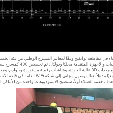
اء في مقاطعة توانفنج وفقًا لمعايير المسرح الوطني من فئة الخمس 
2000 متر مربع. تعتمد على مرافق ال
تستوعب 373 شخصًا لمشاهدة الأفلام، مع معدات 3D عالية الجودة، وشاشات رقمية
عالية الدقة، مما يوفر لك تأثيرًا بصريًا وسمعيًا مذهل
ى هدف خدمة العملاء أولاً، ستصبح الاستوديوهات واحدة من الأماكن ا