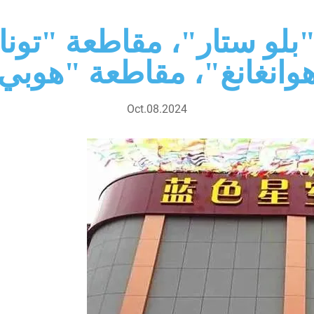
لو ستار"، مقاطعة "تونان
وانغانغ"، مقاطعة "هوبي
Oct.08.2024