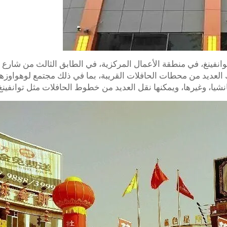
ك العديد من محطات الحافلات القريبة، بما في ذلك مجتمع لوهواوز
 ويمكنها نقل العديد من خطوط الحافلات مثل توانفينغ 8، توانفينغ 3، توانفينغ 2، 106، و106