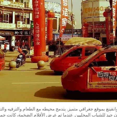
انفينغ بموقع جغرافي متميز. يندمج محيطه مع الطعام والترفيه والتس
كان جيد للشباب المحليين. عندما تم عرض الأفلام الضخمة، كانت ج