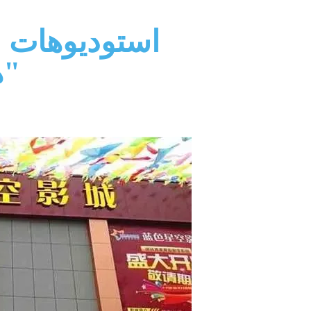
استوديوهات "ب
"ه