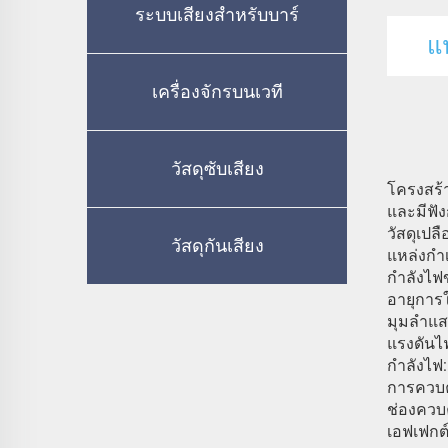
ระบบเสียงสำหรับบาร์
แ
เครื่องจักรบนเวที
วัสดุซับเสียง
โครงสร้
และมีฟัง
วัสดุเปล
วัสดุกันเสียง
แหล่งกำเ
กำลังไฟข
อายุการ
มุมลำแสง
แรงดันไ
กำลังไฟ
การควบค
ช่องควบค
เอฟเฟกต์