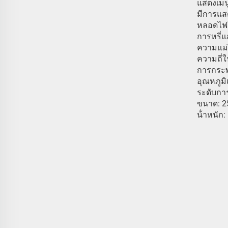
แสดงเมนู
มีการแส
หลอดไฟใช
การหรี่แ
ความแม่น
ความถี่
การกระพร
อุณหภูม
ระดับการ
ขนาด: 2
น้ําหนัก: