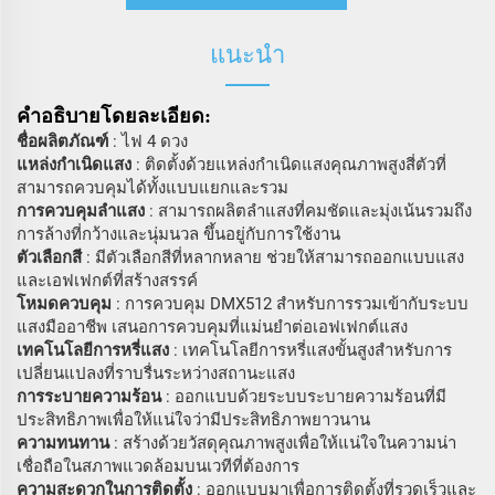
แนะนำ
คำอธิบายโดยละเอียด:
ชื่อผลิตภัณฑ์
: ไฟ 4 ดวง
แหล่งกำเนิดแสง
: ติดตั้งด้วยแหล่งกำเนิดแสงคุณภาพสูงสี่ตัวที่
สามารถควบคุมได้ทั้งแบบแยกและรวม
การควบคุมลำแสง
: สามารถผลิตลำแสงที่คมชัดและมุ่งเน้นรวมถึง
การล้างที่กว้างและนุ่มนวล ขึ้นอยู่กับการใช้งาน
ตัวเลือกสี
: มีตัวเลือกสีที่หลากหลาย ช่วยให้สามารถออกแบบแสง
และเอฟเฟกต์ที่สร้างสรรค์
โหมดควบคุม
: การควบคุม DMX512 สำหรับการรวมเข้ากับระบบ
แสงมืออาชีพ เสนอการควบคุมที่แม่นยำต่อเอฟเฟกต์แสง
เทคโนโลยีการหรี่แสง
: เทคโนโลยีการหรี่แสงขั้นสูงสำหรับการ
เปลี่ยนแปลงที่ราบรื่นระหว่างสถานะแสง
การระบายความร้อน
: ออกแบบด้วยระบบระบายความร้อนที่มี
ประสิทธิภาพเพื่อให้แน่ใจว่ามีประสิทธิภาพยาวนาน
ความทนทาน
: สร้างด้วยวัสดุคุณภาพสูงเพื่อให้แน่ใจในความน่า
เชื่อถือในสภาพแวดล้อมบนเวทีที่ต้องการ
ความสะดวกในการติดตั้ง
: ออกแบบมาเพื่อการติดตั้งที่รวดเร็วและ