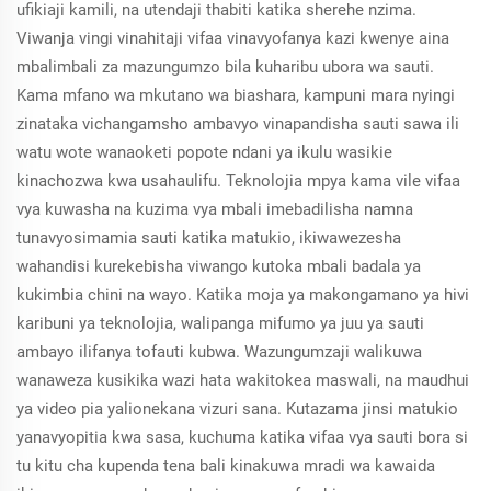
ufikiaji kamili, na utendaji thabiti katika sherehe nzima.
Viwanja vingi vinahitaji vifaa vinavyofanya kazi kwenye aina
mbalimbali za mazungumzo bila kuharibu ubora wa sauti.
Kama mfano wa mkutano wa biashara, kampuni mara nyingi
zinataka vichangamsho ambavyo vinapandisha sauti sawa ili
watu wote wanaoketi popote ndani ya ikulu wasikie
kinachozwa kwa usahaulifu. Teknolojia mpya kama vile vifaa
vya kuwasha na kuzima vya mbali imebadilisha namna
tunavyosimamia sauti katika matukio, ikiwawezesha
wahandisi kurekebisha viwango kutoka mbali badala ya
kukimbia chini na wayo. Katika moja ya makongamano ya hivi
karibuni ya teknolojia, walipanga mifumo ya juu ya sauti
ambayo ilifanya tofauti kubwa. Wazungumzaji walikuwa
wanaweza kusikika wazi hata wakitokea maswali, na maudhui
ya video pia yalionekana vizuri sana. Kutazama jinsi matukio
yanavyopitia kwa sasa, kuchuma katika vifaa vya sauti bora si
tu kitu cha kupenda tena bali kinakuwa mradi wa kawaida