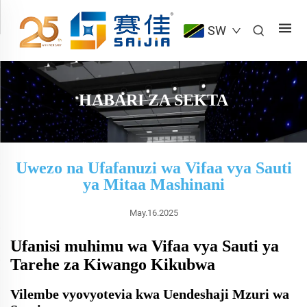
SW
HABARI ZA SEKTA
Uwezo na Ufafanuzi wa Vifaa vya Sauti
ya Mitaa Mashinani
May.16.2025
Ufanisi muhimu wa Vifaa vya Sauti ya
Tarehe za Kiwango Kikubwa
Vilembe vyovyotevia kwa Uendeshaji Mzuri wa