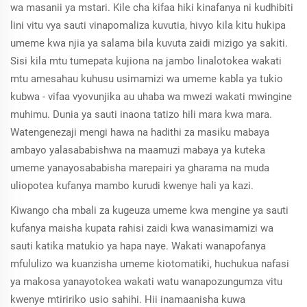
wa masanii ya mstari. Kile cha kifaa hiki kinafanya ni kudhibiti
lini vitu vya sauti vinapomaliza kuvutia, hivyo kila kitu hukipa
umeme kwa njia ya salama bila kuvuta zaidi mizigo ya sakiti.
Sisi kila mtu tumepata kujiona na jambo linalotokea wakati
mtu amesahau kuhusu usimamizi wa umeme kabla ya tukio
kubwa - vifaa vyovunjika au uhaba wa mwezi wakati mwingine
muhimu. Dunia ya sauti inaona tatizo hili mara kwa mara.
Watengenezaji mengi hawa na hadithi za masiku mabaya
ambayo yalasababishwa na maamuzi mabaya ya kuteka
umeme yanayosababisha marepairi ya gharama na muda
uliopotea kufanya mambo kurudi kwenye hali ya kazi.
Kiwango cha mbali za kugeuza umeme kwa mengine ya sauti
kufanya maisha kupata rahisi zaidi kwa wanasimamizi wa
sauti katika matukio ya hapa naye. Wakati wanapofanya
mfululizo wa kuanzisha umeme kiotomatiki, huchukua nafasi
ya makosa yanayotokea wakati watu wanapozungumza vitu
kwenye mtiririko usio sahihi. Hii inamaanisha kuwa