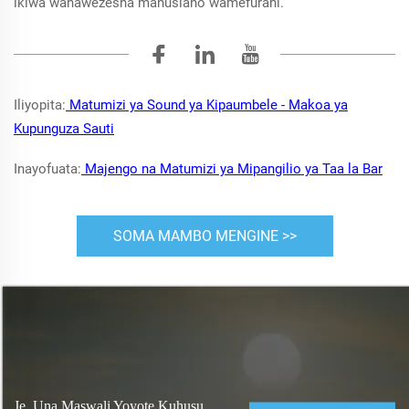
ikiwa wanawezesha mahusiano wamefurahi.
Iliyopita:
Matumizi ya Sound ya Kipaumbele - Makoa ya
Kupunguza Sauti
Inayofuata:
Majengo na Matumizi ya Mipangilio ya Taa la Bar
SOMA MAMBO MENGINE >>
Je, Una Maswali Yoyote Kuhusu