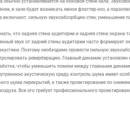
а обычно устанавливается на боковой стене зала. Звуковой
ом, в зале будет возникать явное флаттер-эхо, а паралле
а включают: сильную звукоабсорбцию стен; уменьшение па
нать, что задняя стена аудитории и задняя стена экрана
нный звук от задней стены аудитории часто формирует эхо
акустики. Поэтому необходимо провести сильную звукоаб
нтролировать реверберацию. Главный динамик установлен н
работке, чтобы уменьшить помехи между главными динами
утреннюю акустическую среду, контроль шума имеет особо
рного шума перекрытий, а также проектирование по сниже
оздуха. Все это требует профессионального проектирован