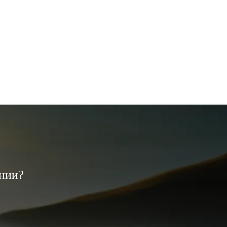
ании?