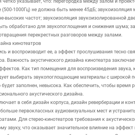
четко указывает, что: перегородка между залом и проек
 (500-1000Гц) не должна быть менее 45дБ; звукоизоляци
не-высоких частот; звукоизоляция звукоизолированной дв
ыть обработано для звукопоглощения и снижения шума; з
отвращения перекрестных разговоров между залами.
айна кинотеатров
ись и воспроизводит ее, а эффект прослушивания тесно св
а. Важность акустического дизайна кинотеатра заключае
ффектов. Как тип помещения для воспроизведения звука, 
едует выбирать звукопоглощающие материалы с широкой 
р будет заполнен, невысока. Как обеспечить, чтобы врем
сионального акустического дизайна.
лючает в себя дизайн корпуса, дизайн реверберации и кон
 больше первоклассных аудиовизуальных мест и устранить
ратами. Для стерео-кинотеатров требования к акустическ
му звуку, что оказывает значительное влияние на эффект