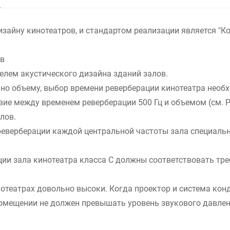
зайну кинотеатров, и стандартом реализации является "К
ов
лем акустического дизайна зданий залов.
но объему, выбор времени реверберации кинотеатра необх
вие между временем реверберации 500 Гц и объемом (см. Ри
лов.
реверберации каждой центральной частоты зала специальн
 зала кинотеатра класса C должны соответствовать требова
нотеатрах довольно высоки. Когда проектор и система к
помещении не должен превышать уровень звукового давлен