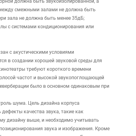
торной должна быть звукоизолированной, а
я между смежными залами не должна быть
ери зала не должна быть менее 35дБ;
алы с системами кондиционирования или
язан с акустическими условиями
тся в создании хорошей звуковой среды для
кинотеатры требуют короткого времени
полосой частот и высокой звукопоглощающей
я реверберации было в основном одинаковым при
троль шума. Цель дизайна корпуса
 дефекты качества звука, такие как
ому дизайну выше, и необходимо учитывать
 позиционирования звука и изображения. Кроме