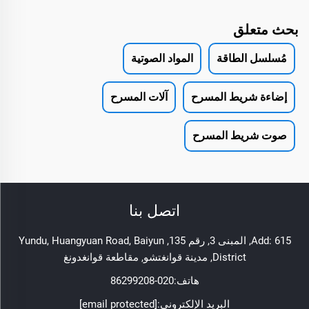
بحث متعلق
مُسلسل الطاقة
المواد الصوتية
إضاءة شريط المسرح
آلات المسرح
صوت شريط المسرح
اتصل بنا
Add: 615, المبنى 3, رقم 135, Yundu, Huangyuan Road, Baiyun
District, مدينة قوانغتشو, مقاطعة قوانغدونغ
هاتف:
020-86299208
البريد الإلكتروني:
[email protected]