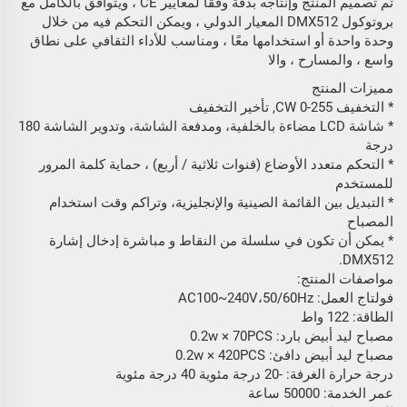
تم تصميم المنتج وإنتاجه بدقة وفقًا لمعايير CE ، ويتوافق بالكامل مع
بروتوكول DMX512 المعيار الدولي ، ويمكن التحكم فيه من خلال
وحدة واحدة أو استخدامها معًا ، ومناسب للأداء الثقافي على نطاق
واسع ، والمسارح ، والا
مميزات المنتج
* التخفيف CW 0-255, تأخير التخفيف
* شاشة LCD مضاءة بالخلفية، ومدفعة الشاشة، وتدوير الشاشة 180
درجة
* التحكم متعدد الأوضاع (قنوات ثلاثية / أربع) ، حماية كلمة المرور
للمستخدم
* التبديل بين القائمة الصينية والإنجليزية، وتراكم وقت استخدام
المصباح
* يمكن أن تكون في سلسلة من النقاط و مباشرة إدخال إشارة
DMX512.
مواصفات المنتج:
فولتاج العمل: AC100~240V،50/60Hz
الطاقة: 122 واط
مصباح ليد أبيض بارد: 0.2w × 70PCS
مصباح ليد أبيض دافئ: 0.2w × 420PCS
درجة حرارة الغرفة: -20 درجة مئوية 40 درجة مئوية
عمر الخدمة: 50000 ساعة