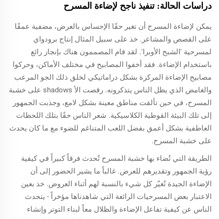
دراسات الحالة: تنفيذ ناجح لإضاءة المسرح
يمكن لإضاءة المسرح أن تغير حقًا الإحساس بالعرض، مضفية عمقًا
على القصص والمشاعر. خذ على سبيل المثال إنتاج برودواي
لمسرحية 'الشبح الأوبرا'. لقد قام المصممون هناك بإنجاز رائع
باستخدام الإضاءة. فقد أخفوا المصابيح في مختلف الأماكن، وحركوا
مصابيح الإضاءة المركزة بشكل دراماتيكي لخلق ذلك الجو المرعب
والغامض الذي يظل الناس يتذكرونه. رقصت الأ shadows على خشبة
المسرح، في حين تألقت مناطق معينة بشكل لامع، وجذبت الجمهور
إلى تلك البيئة القوطية الكلاسيكية. شعر الناس حقًا بتلك اللحظات
العاطفية بشكل أعمق بفضل اللعب المتناغم للضوء مع ما كان يحدث
على خشبة المسرح.
الطريقة التي تُضاء بها خشبة المسرح تُحدث فرقاً كبيراً في كيفية
رؤية الجمهور وتقديرهم للعرض. غالباً ما يشير الحضور إلى أن
الإضاءة الجيدة تُغيّر كل شيء بالنسبة لهم أثناء العروض. خذ بعين
الاعتبار بعض المسرحيات الرائعة التي شاهدناها مؤخراً - يتحدث
الناس عن كيفية تفاعل الإضاءة والظلال معاً لبناء التوتر وإنشاء