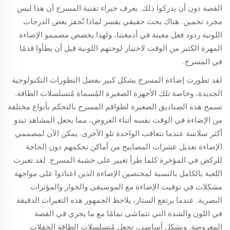
القصة دون أن يدركوا ذلك. يعرف خبراء تقنية المسرح أن هذا ليس
مجرد تخمين. هناك بحث حقيقي يفسر لماذا تُحفز بعض الدرجات
اللونية ردود فعل معينة في أدمغتنا، ولهذا يخصص مصممو الإضاءة
المهرة الكثير من الوقت لاختيار لوحتهم اللونية قبل أن يطأوا قدمًا
في المسرح.
لقد تطورت إضاءة المسرح بشكل كبير بفضل التطورات التكنولوجية
الجديدة، وخاصة تلك الأجهزة الصغيرة المُسماة مُتسلسلات الطاقة.
تسمح هذه الصناديق الصغيرة لطواقم المسرح بالتحكم بأنواع مختلفة
من الإضاءة في الوقت نفسه أثناء العروض، مما يجعل المشاهد تبدو
أكثر سلاسة عندما تتعاقب الواحدة تلو الأخرى. يمكن الآن لمصممي
الإضاءة تعديل عشرات المصابيح من أماكن تحكمهم دون الحاجة
للركض في المؤخرة كلما طرأ تغيير على خشبة المسرح. لقد تغيرت
اللعبة بالكامل بالنسبة لمختصين الإضاءة الذين اعتادوا على مواجهة
مشكلات في توقيت الإضاءة مع الموسيقى والحوار والمؤثرات
البصرية. عندما يرتفع الستار، يلاحظ الجمهور هذه التغيرات الدقيقة
في اللون والشدة التي تتماشى تمامًا مع ما يجري في القصة
المعروضة. وبشكل أساسي، تجعل مُتسلسلات الطاقة الحفلات