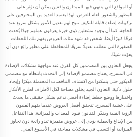
أو المواقع التي ينتهي فيها الممثلون واقفين يمكن أن تؤثر على
المظهر والشعور العام للعرض. لهذا يعتمد العديد من المحترفين على
تركيبات إضاءة قابلة للتكيف تتيح لهم تعديل الأمور بشكل سريع عند
الحاجة. كما أن وجود مشغلين ذوي خبرة يعرفون عملهم جيدًا يُحدث
فرقًا كبيرًا أيضًا. شخص قد شهد مئات العروض يفهم تلك اللحظات
الصغيرة التي تتطلب تعديلًا سريعًا للمحافظة على مظهر رائع دون أن
يفوّت شيئًا.
يجعل التعاون بين المصممين كل الفرق عند مواجهة مشكلات الإضاءة
في المسرح. يحتاج مصممو الإضاءة إلى التحدث بانتظام مع مصممي
الديكور حتى يتمكنوا من اكتشاف التناقضات المحتملة مبكرًا وإيجاد
حلول ذكية. التعاون الجيد يخلق مساحة لكل الأطراف لطرح الأفكار
واختبارها ووضع خطط إضاءة أفضل تدعم بشكل حقيقي ما يحدث
على خشبة المسرح. تتحقق أفضل العروض عندما يفهم الفنيون
الرؤية الفنية ويقدّر الفنانون قيود المعدات والميزانية. هذا التفاعل
بين الإبداع والعملية يؤدي إلى عروض متميزة تبدو رائعة دون تجاوز
الميزانية أو التسبب في مشكلات مفاجئة في الأسبوع الفني.