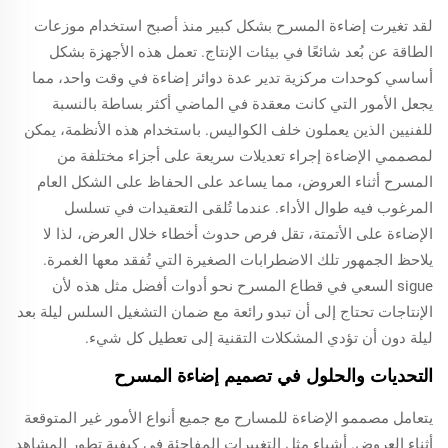
لقد تغيرت إضاءة المسرح بشكل كبير منذ أصبح استخدام موزعات
الطاقة عن بُعد شائعًا في بيئات الإنتاج. تعمل هذه الأجهزة بشكل
أساسي كوحدات مركزية تدير عدة دوائر إضاءة في وقت واحد، مما
يجعل الأمور التي كانت معقدة في الماضي أكثر بساطة بالنسبة
للفنيين الذين يعملون خلف الكواليس. باستخدام هذه الأنظمة، يمكن
لمصممي الإضاءة إجراء تعديلات سريعة على أجزاء مختلفة من
المسرح أثناء العروض، مما يساعد على الحفاظ على الشكل العام
المرغوب فيه طوال الأداء. عندما تُلقى التعقيدات في تسلسل
الإضاءة على الأتمتة، تقل فرص حدوث أخطاء خلال العرض، لذا لا
يلاحظ الجمهور تلك الاضطرابات الصغيرة التي تُفقد معها الغمرة.
sigue السعي في قطاع المسرح نحو أدوات أفضل مثل هذه لأن
الإنتاجات تحتاج إلى أن تبدو رائعة مع ضمان التشغيل السلس ليلة بعد
ليلة دون أن تؤدي المشكلات التقنية إلى تعطيل كل شيء.
التحديات والحلول في تصميم إضاءة المسرح
يتعامل مصممو الإضاءة للمسارح مع جميع أنواع الأمور غير المتوقعة
أثناء العروض. أشياء مثل التغييرات المفاجئة في كيفية تطور المشاهد