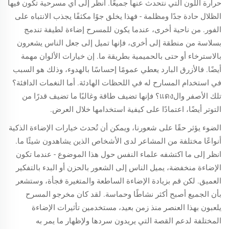
حرارة اللون التي نتحدث عنها جميعًا. انظر إلى أي مسرحية تكون فيها
الظلال حادة جدًا ومظلمة - فهذا يخلق جوًا مكثفًا يجذب الانتباه على
الفور. من ناحية أخرى، عندما يكون للمسرح إضاءة لطيفة تندمج
بسلاسة من منطقة إلى أخرى، فإنها تميل إلى جعل الناس يشعرون
بالاسترخاء أو حتى بالحميمية بطريقة ما. إن خيارات الألوان مهمة
أيضًا. فالأزرق البارد يعطي عمومًا إحساسًا بالهدوء، وذلك هو السبب
في استخدام المسارح له في اللحظات الهادئة. أما النغمات الدافئة؟
تلك الأصفر والแดง؟ فإنها تضيف طاقة وغالبًا ما تضيف قدرًا من
التوتر أيضًا، اعتمادًا على كيفية استخدامها خلال العرض.
الضوء يؤثر حقًا على شعورنا، ويمكن أن تُحدث خيارات الإضاءة الذكية
أنواعًا مختلفة من المشاعر لدى الأشخاص الذين يشاهدون شيئًا ما.
انظر إلى ما اكتشفه علماء النفس حول هذا الموضوع - عندما تكون
الإضاءة منخفضة، يميل الناس إلى الشعور بالحزن أو البدء بالتفكير
العميق. لكن قم بزيادة الإضاءة الساطعة والمتغيرة فجأة، وستشعر
بأن الجميع أصبح أكثر نشاطًا وحماسة. لقد كان مخرجو المسرح
يلعبون بهذا العنصر منذ زمن بعيد، مستخدمين تأثيرات الإضاءة
المختلفة لدعم القصة التي يريدون سردها ولإظهار ما يمر به