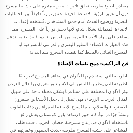
مصادر الضوء بطريقة تخلق تأثيرات بصرية مثيرة على خشبة المسرح
دون أن تعيق الرؤية. الإضاءة الجيدة تحقق توازناً دقيقاً بين الجماليات
البصرية ووضوح الحدث أمام جميع المشاهدين. تُستخدم إعدادات
الإضاءة المتماثلة بشكل شائع لأنها تخلق توازناً على المسرح، مما
يساعد على إبراز الأجزاء المهمة من العرض. عندما تُنفذ بعناية، تدعم
هذه الخيارات الإضاءة التطور البصري والدرامي للمسرحية أو
المسرح الغنائي بالضبط كما يقصده المخرج منذ البداية.
فن التراكيب: دمج تقنيات الإضاءة
الطريقة التي نستخدم بها الألوان في إضاءة المسرح تُغير حقًا
الطريقة التي ينظر بها الناس إلى الأشياء ويشعرون بها خلال العرض.
تؤثر الألوان المختلفة على مشاعرنا بشكل مختلف. خذ على سبيل
المثال الدرجات الزرقاء، فهي تميل إلى جعل الأشخاص يشعرون
بالاسترخاء والسلام، بينما تُسرع الإضاءة الحمراء من دقات القلوب
وتنشأ جوًا درامياً. قام خبير الإضاءة باول كونستابل بعمل رائع
باستخدام الألوان في إنتاج مسرحية 'حصان الحرب'، حيث طلى
المشاعر على خشبة المسرح بطريقة جذبت الجمهور وغمرتهم في