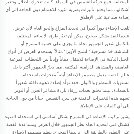
المختلفة. فمع حركة الشمس في السماء، كانت تتحرك الظلال وتتغير
أشكالها، مما يخلق تأثيرات بصرية مثيرة للاهتمام دون الحاجة إلى أي
إضاءة صناعية على الإطلاق.
تلعب الإضاءة دوراً كبيراً في تحديد المزاج والجو العام لأي عرض.
عندما تُنفذ بشكل صحيح، يمكن أن تغيّر طرق الإضاءة المختلفة
بالكامل شعور الجمهور تجاه ما يجري على خشبة المسرح أو
الشاشة. خذ مسرحية "الشبح الأوبرا" مثالاً. يستخدم العرض كل أنواع
الحيل الذكية في الإضاءة للانتقال ذهاباً وإياباً بين اللحظات المرعبة
الغامضة والمشاهد الدرامية المكثفة، مما يجرّ الجمهور أكثر داخل
عالم القصة. يعمل مصممو الإضاءة أيضاً معجزات باستخدام
مستويات السطوع والألوان. فقد تولّد إضاءة ذهبية دافئة شعوراً
بالسعادة، بينما تخلق نغمات زرقاء باردة مشاعر الحزن أو التوتر.
تسهم هذه التغييرات الدقيقة في سرد القصص أحياناً من دون الحاجة
إلى أي كلمات على الإطلاق.
يشير تركيب الإضاءة في المسرح بشكل أساسي إلى استخدام الضوء
كشكل فني لتحديد اتجاه نظر الجمهور خلال العرض ومساعدة القصة
على التطور بالطريقة التي يريدها المخرج. ينظم مصممو الإضاءة