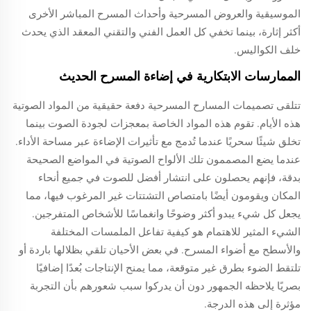
الموسيقية والعروض المسرحية وأحداث المسرح المباشر الأخرى
أكثر إثارة، بينما تخفي كل العمل الفني والتقني المعقد الذي يحدث
خلف الكواليس.
الممارسات الابتكارية في إضاءة المسرح الحديث
تتلقى تصميمات المسارح المسرحية دفعة حقيقية من المواد الصوتية
هذه الأيام. تقوم هذه المواد الخاصة بمعجزات لجودة الصوت بينما
تخلق شيئًا سحريًا عندما تُدمج مع تأثيرات الإضاءة عبر مساحة الأداء.
عندما يضع المصممون تلك الألواح الصوتية في المواضع الصحيحة
بدقة، فإنهم يحصلون على انتشار أفضل للصوت في جميع أنحاء
المكان ويقومون أيضًا بامتصاص التشتتات غير المرغوب فيها، مما
يجعل كل شيء يبدو أكثر وضوحًا وانغماسًا للأشخاص المتفرجين.
الشيء المثير للاهتمام هو كيفية تفاعل الملمسات المختلفة
والأسطح مع أضواء المسرح. في بعض الأحيان تلقي بظلالها باردة أو
تلتقط الضوء بطرق غير متوقعة، مما يمنح الإنتاجات بُعدًا إضافيًا
بصريًا يلاحظه الجمهور دون أن يدركوا سبب شعورهم بأن التجربة
مؤثرة إلى هذه الدرجة.